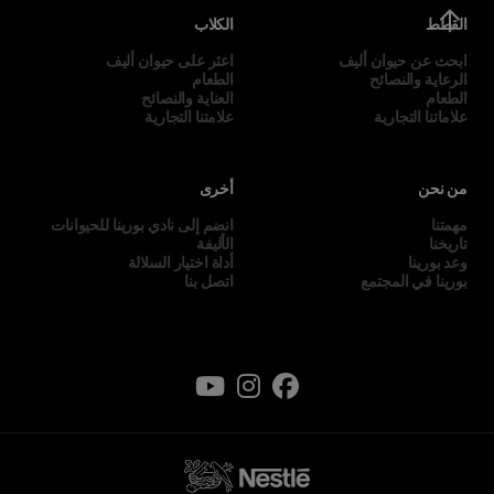
القطط
الكلاب
ابحث عن حيوان أليف
اعثر على حيوان أليف
الرعاية والنصائح
الطعام
الطعام
العناية والنصائح
علاماتنا التجارية
علامتنا التجارية
من نحن
أخرى
مهمتنا
انضم إلى نادي بورينا للحيوانات
تاريخنا
الأليفة
وعد بورينا
أداة اختيار السلالة
بورينا في المجتمع
اتصل بنا