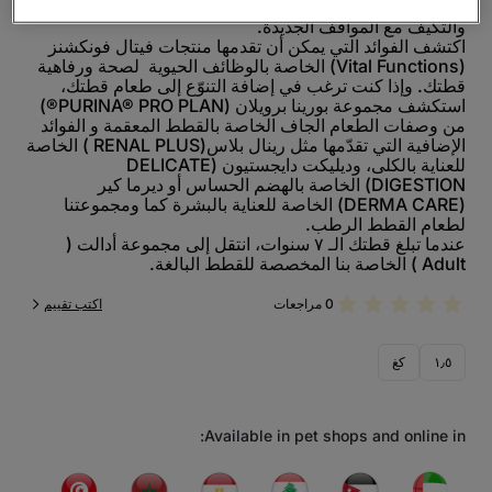
التنفيذية مثل التفكير المنطقي، حل المشكلات، الذاكرة،
والتكيف مع المواقف الجديدة.
اكتشف الفوائد التي يمكن أن تقدمها منتجات فيتال فونكشنز
(Vital Functions) الخاصة بالوظائف الحيوية لصحة ورفاهية
قطتك. وإذا كنت ترغب في إضافة التنوّع إلى طعام قطتك،
استكشف مجموعة بورينا برويلان (PURINA® PRO PLAN®)
من وصفات الطعام الجاف الخاصة بالقطط المعقمة و الفوائد
الإضافية التي تقدّمها مثل رينال بلاس(RENAL PLUS ) الخاصة
للعناية بالكلى، وديليكت دايجستيون (DELICATE
DIGESTION) الخاصة بالهضم الحساس أو ديرما كير
(DERMA CARE) الخاصة للعناية بالبشرة كما ومجموعتنا
لطعام القطط الرطب.
عندما تبلغ قطتك الـ ٧ سنوات، انتقل إلى مجموعة أدالت (
Adult ) الخاصة بنا المخصصة للقطط البالغة.
0 مراجعات
اكتب تقييم
١٫٥
كغ
Available in pet shops and online in: