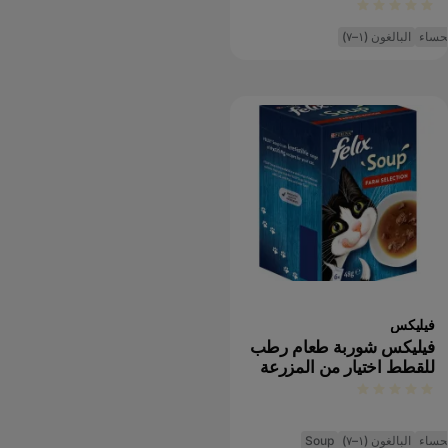
حساء
البالغون (١–٧)
فيليكس
فيليكس شوربة طعام رطب
للقطط اختيار من المزرعة
حساء
البالغون (١–٧)
Soup