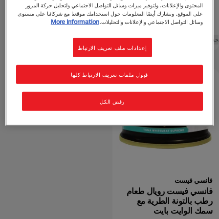
رقائق تونة فاخرة
المحتوى والإعلانات، ولتوفير ميزات وسائل التواصل الاجتماعي ولتحليل حركة المرور
على الموقع. ونشارك أيضًا المعلومات حول استخدامك موقعنا مع شركائنا على مستوى
وسائل التواصل الاجتماعي والإعلانات والتحليلات.
More Information
حساء
بالغ (من 1 الي 7 سنوات)
إعدادات ملف تعريف الارتباط
قبول ملفات تعريف الارتباط كلها
رفض الكل
فانسي فيست
فانسي فيست رويال طعام
رطب بالتونة الطرية مع
سمك الوايت بايت