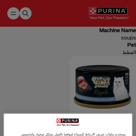
Skip to main content
Machine Name
soups
Pet
القطط
فانسي فيست
فينـسي فيست رويال –
نستخدم ملفات تعريف الارتباط للسماح لموقعنا بالعمل بشكل صحيح، ولتخصيص