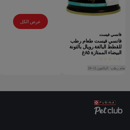
عرض الكل
فانسي فيست
فانسي فيست طعام رطب
للقطط البالغة رويال بالتونة
البيضاء الممتازة ٨٥غ
طعام رطب
البالغون (١–٧)