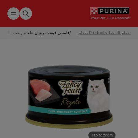
Skip to main content
طعام القطط Products طعام
/
فانسي فيست رويال طعام رطب بالتونة ا
Tap to zoom