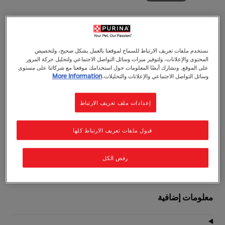
نستخدم ملفات تعريف الارتباط للسماح لموقعنا بالعمل بشكل صحيح، ولتخصيص
فانسي فيست
المحتوى والإعلانات، ولتوفير ميزات وسائل التواصل الاجتماعي ولتحليل حركة المرور
على الموقع. ونشارك أيضًا المعلومات حول استخدامك موقعنا مع شركائنا على مستوى
فانسي فيست رويال طعام رطب بالتونة الطرية مع
وسائل التواصل الاجتماعي والإعلانات والتحليلات.
More Information
سمك الوايت بايت
الحساء
البالغون (١–٧)
إعدادات ملف تعريف الارتباط
0 مراجعات
اكتب تقييم
قبول ملفات تعريف الارتباط كلها
٨٥غ
رفض الكل
معلومات إضافية