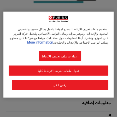
نستخدم ملفات تعريف الارتباط للسماح لموقعنا بالعمل بشكل صحيح، ولتخصيص
بورينا ون®
المحتوى والإعلانات، ولتوفير ميزات وسائل التواصل الاجتماعي ولتحليل حركة المرور
بورينا ون® طعام رطب للقطط البالغة بنكهة سمك
على الموقع. ونشارك أيضًا المعلومات حول استخدامك موقعنا مع شركائنا على مستوى
المحيط في المرق 70غم
وسائل التواصل الاجتماعي والإعلانات والتحليلات.
More Information
طعام رطب
البالغون (١–٧)
رطوبة الجسم
هضم حساس
إعدادات ملف تعريف الارتباط
0 مراجعات
اكتب تقييم
قبول ملفات تعريف الارتباط كلها
70g
رفض الكل
معلومات إضافية