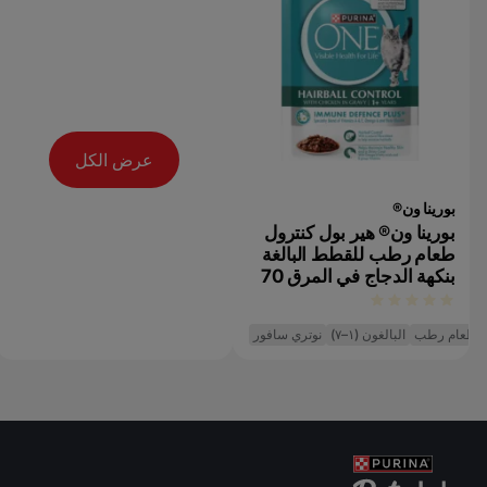
عرض الكل
بورينا ون®
بورينا ون® هير بول كنترول
طعام رطب للقطط البالغة
بنكهة الدجاج في المرق 70
غم
طعام رطب
البالغون (١–٧)
نوتري سافور