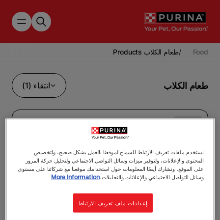
Skip to main content
Food
/
طعام الكلاب Products
طعام الكلاب
انتقاء (1)
مكملات
بورينا برو بلان المكملات البيطرية
نستخدم ملفات تعريف الارتباط للسماح لموقعنا بالعمل بشكل صحيح، ولتخصيص
بورينا برو بلان فورتيفلورا، مكمل
المحتوى والإعلانات، ولتوفير ميزات وسائل التواصل الاجتماعي ولتحليل حركة المرور
بروبيوتيك للكلاب
على الموقع. ونشارك أيضًا المعلومات حول استخدامك موقعنا مع شركائنا على مستوى
وسائل التواصل الاجتماعي والإعلانات والتحليلات.
More Information
مكملات
البالغون (١–٧)
إعدادات ملف تعريف الارتباط