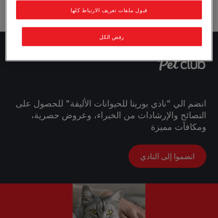
قبول ملفات تعريف الارتباط كلها
رفض الكل
انضم الي "نادي بورينا للحيوانات الأليفة" للحصول على
النصائح والإرشادات من الخبراء، وعروض حصرية،
ومكافآت مميزة
انضموا إلى النادي