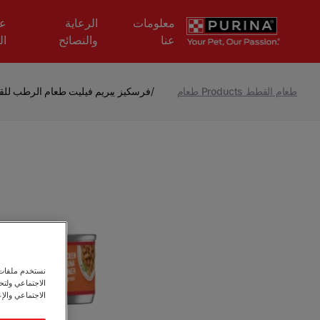
Skip to main content
معلومات
الرعاية
عل
عنا
والنصائح
ال
طعام القطط Products طعام
/
فرسكيز يبريم فيليت طعام الرطب للقطط بن
نستخدم ملفات ت
الاجتماعي ولت
الاجتماعي والإع