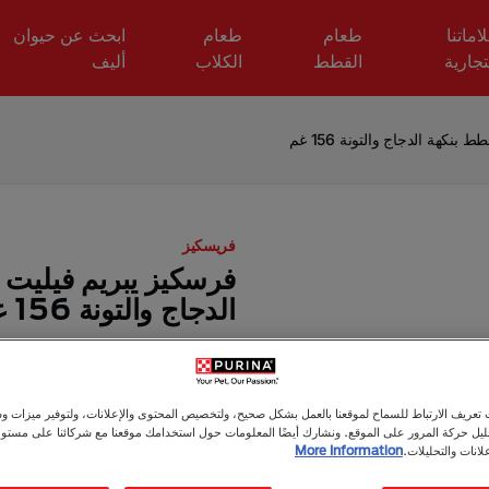
اماتنا
طعام
طعام
ابحث عن حيوان
تجارية
القطط
الكلاب
أليف
كهة الدجاج والتونة 156 غم
فريسكيز
فرسكيز يبريم فيليت
الدجاج والتونة 156 غم
طعام رطب
البالغون (١–٧)
رطوبة ال
0 مراجعات
اكتب تقي
عريف الارتباط للسماح لموقعنا بالعمل بشكل صحيح، ولتخصيص المحتوى والإعلانات، ولتوفير ميزات وس
حليل حركة المرور على الموقع. ونشارك أيضًا المعلومات حول استخدامك موقعنا مع شركائنا على مستو
لانات والتحليلات.
More Information
156غ