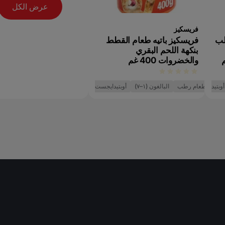
عرض الكل
فريسكيز
طب
فريسكيز باتيه طعام القطط
بنكهة اللحم البقري
والخضروات 400 غم
أوبتيدايجست
طعام رطب
البالغون (١–٧)
أوبتيدايجست