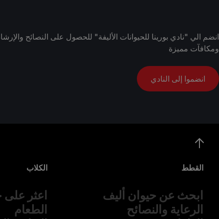
انضم الي "نادي بورينا للحيوانات الأليفة" للحصول على النصائح والإ
ومكافآت مميزة
انضموا إلى النادي
القطط
الكلاب
ابحث عن حيوان أليف
اعثر على ح
الرعاية والنصائح
الطعام