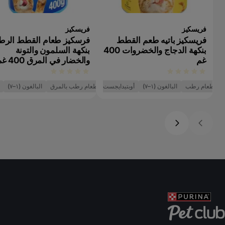
فريسكيز
فريسكيز
فريسكيز باتيه طعم القطط
فرسكيز طعام القطط الر
بنكهة الدجاج والخضروات 400
بنكهة السلمون والتونة
غم
والخضار في المرق 400 غم
طعام رطب
البالغون (١–٧)
أوبتيدايجست
طعام رطب بالمرق
البالغون (١–٧)