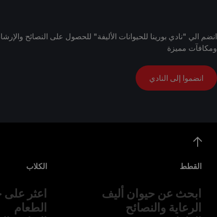
انضم الي "نادي بورينا للحيوانات الأليفة" للحصول على النصائح والإ
ومكافآت مميزة
انضموا إلى النادي
القطط
الكلاب
ابحث عن حيوان أليف
اعثر على ح
الرعاية والنصائح
الطعام