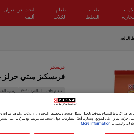
اماتنا
طعام
طعام
ابحث عن حيوان
تجارية
القطط
الكلاب
أليف
البالغة
فريسكيز
فريسكيز ميتي جرلز 
طعام جاف
البالغون (١–٧)
رطوبة الج
يوفر فريسكيز ميتي جرلز طعام جا
الدجاج واللحم البقري والديك الر
عريف الارتباط للسماح لموقعنا بالعمل بشكل صحيح، ولتخصيص المحتوى والإعلانات، ولتوفير ميزات وس
فريسكيز ميتي جرلز طعام جاف للق
حليل حركة المرور على الموقع. ونشارك أيضًا المعلومات حول استخدامك موقعنا مع شركائنا على مستو
لانات والتحليلات.
More Information
الأكسدة والتورين والكالسيوم لتلبية