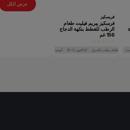
عرض الكل
فريسكيز
فرسكيز يبريم فيليت طعام
الرطب للقطط بنكهة الدجاج
156 غم
ست
طعام رطب بالمرق
البالغون (١–٧)
أوبتيدايجست