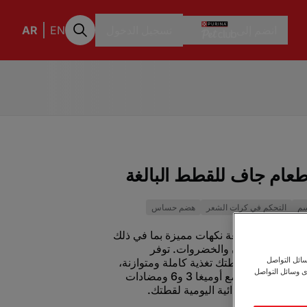
انضم إلى
تسجيل الدخول
EN
AR
طعام جاف للقطط البالغة
سم
التحكم في كرات الشعر
هضم حساس
ف للقطط البالغة نكهات مميزة بما في ذلك
ومي واللحم الضأن والخضروات. توفر
ائل التواصل
طط البالغة لقطتك تغذية كاملة ومتوازنة،
ى وسائل التواصل
وتحتوي على البروتين والأحماض الدهنية الأساسية مع أوميغا 3 و6 ومضادات
 الاحتياجات الغذائية اليومية لقطتك.