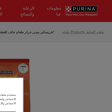
Skip to main content
معلومات
الرعاية
عل
عنا
والنصائح
ال
طعام القطط Products طعام
/
فريسكيز ميتي جرلز طعام جاف للقطط 
نستخدم ملفات ت
الاجتماعي ولت
الاجتماعي والإع