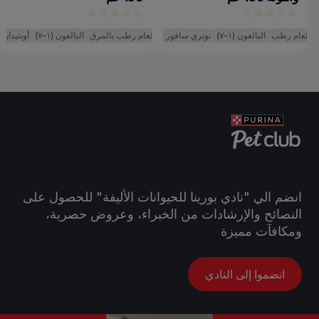
طعام رطب
البالغون (١–٧)
نوتري سافور
طعام رطب بالمرق
البالغون (١–٧)
أوبتيداي
ط
انضم الي "نادي بورينا للحيوانات الأليفة" للحصول على
النصائح والإرشادات من الخبراء، وعروض حصرية،
ومكافآت مميزة
انضموا إلى النادي