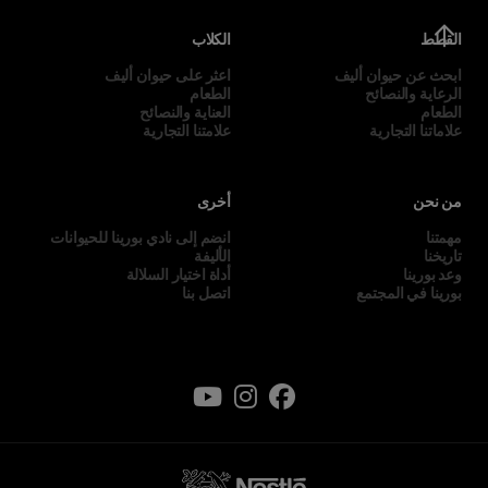
القطط
الكلاب
ابحث عن حيوان أليف
اعثر على حيوان أليف
الرعاية والنصائح
الطعام
الطعام
العناية والنصائح
علاماتنا التجارية
علامتنا التجارية
من نحن
أخرى
مهمتنا
انضم إلى نادي بورينا للحيوانات
تاريخنا
الأليفة
وعد بورينا
أداة اختيار السلالة
بورينا في المجتمع
اتصل بنا