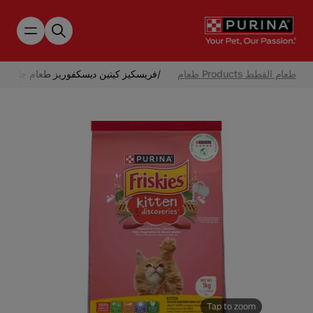
Skip to main content
طعام القطط Products طعام
/
فريسكيز كيتين ديسكفوريز طعام جاف ل
Tap to zoom