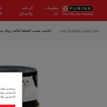
Skip to main content
معلومات
الرعاية
عل
عنا
والنصائح
ال
طعام القطط Products طعام
/
فانسي فيست للقطط البالغة رويال بمزيج
نستخدم ملفات ت
الاجتماعي ولت
الاجتماعي والإع