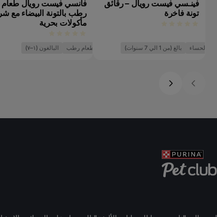
فينـسي فيست رويال – رقائق
فانسي فيست رويال طعام
تونة فاخرة
رطب بالتونة البيضاء مع شر
مأكولات بحرية
الحساء
بالغ (من 1 الي 7 سنوات)
طعام رطب
البالغون (١–٧)