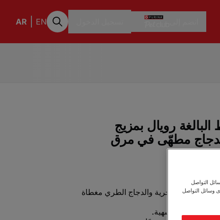
انضم إلى
تسجيل الدخول
EN
AR
بالغة رويال بمزيج
الدجاج مطهّى في مرق
ائل التواصل
 المأكولات البحرية والدجاج الطري مغطاة
ى وسائل التواصل
لقطط ضعيفة الشهية.