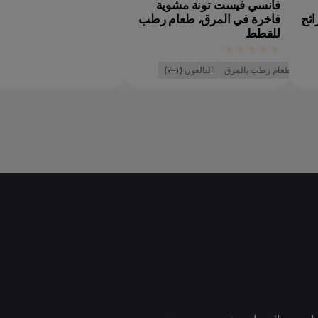
فانسي فيست تونة مشوية
ائح
فاخرة في المرق، طعام رطب
للقطط
طعام رطب بالمرق
البالغون (١–٧)