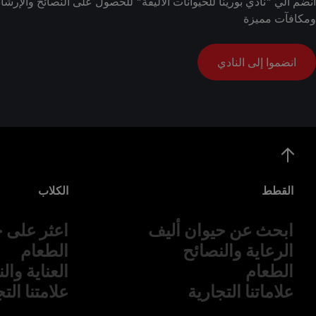
انضم الي "نادي بورينا للحيوانات الأليفة" للحصول على النصائح والإ
ومكافآت مميزة
انضموا إلى النادي
القطط
الكلاب
ابحث عن حيوان أليف
اعثر على ح
الرعاية والنصائح
الطعام
الطعام
العناية وال
علاماتنا التجارية
علامتنا الت