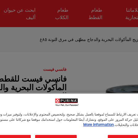
اماتنا
طعام
طعام
ابحث عن حيوان
تجارية
القطط
الكلاب
أليف
 المأكولات البحرية والدجاج مطهّى في مرق التونة ٨٥غ
فانسي فيست
فانسي فيست للقطط ال
المأكولات البحرية و
التونة ٨٥غ
طعام رطب
بالغ (من 1 الي 7 سنوات)
عريف الارتباط للسماح لموقعنا بالعمل بشكل صحيح، ولتخصيص المحتوى والإعلانات، ولتوفير ميزات وس
يحتوي على مزيج مثالي من قطع
حليل حركة المرور على الموقع. ونشارك أيضًا المعلومات حول استخدامك موقعنا مع شركائنا على مستو
لانات والتحليلات.
More Information
بمرق التونة الغنية.
طعام لذيذ للغاية يرضي حتى ا