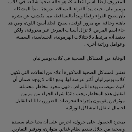
المعروف أيضًا باسم الثعلبة X، هو حالة صحية شائعة في كلاب
بوميرانيان، حيث يبدأ الفراء بالتساقط تدريجيًا. تبدأ المشكلة
بأن يصبح الفراء رقيقًا ويبدأ بالتساقط، مما يكشف عن بشرة
باهتة وجافة. مع مرور الوقت، يصبح الجلد أسود اللون، ومن هنا
جاء اسم المرض. لا تزال أسباب المرض غير معروفة، ولكن
يعتقد أنه مرتبط بالاختلالات الهرمونية، الحساسية، السمنة،
وعوامل وراثية أخرى.
الوقاية من المشاكل الصحية في كلاب بوميرانيان
تعتبر المشاكل الصحية المذكورة أعلاه من الحالات التي تكون
كلاب بوميرانيان أكثر عرضة لها. ومع ذلك، لا يوجد ضمان أن
كلبك سيصاب بهذه الأمراض، فهي مجرد مخاطر محتملة.
لتقليل هذه المخاطر، يجب دائمًا شراء الجراء من مربين
موثوقين يقومون بإجراء الفحوصات الضرورية للآباء لتقليل
احتمال انتقال المشاكل الوراثية.
بمجرد الحصول على جروك، احرص على أن يحيا حياة سعيدة
وصحية من خلال تقديم نظام غذائي متوازن، وتوفير التمارين