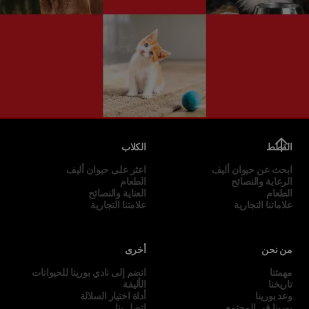
القطط
الكلاب
ابحث عن حيوان أليف
اعثر على حيوان أليف
الرعاية والنصائح
الطعام
الطعام
العناية والنصائح
علاماتنا التجارية
علامتنا التجارية
من نحن
أخرى
مهمتنا
انضم إلى نادي بورينا للحيوانات
تاريخنا
الأليفة
وعد بورينا
أداة اختيار السلالة
بورينا في المجتمع
اتصل بنا