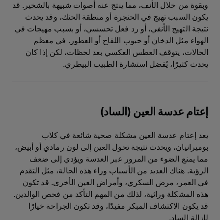
وبقوة من خلال الأنف، مما ينتج عنه أصوات شبيهة بالشخير. قد
يكون السبب تهيج في الحنجرة أو منطقة الحنك، وقد يحدث
نتيجة التهيج الأنفي، أو رد فعل تحسسي، أو بسبب مهيجات في
الهواء مثل الدخان أو حبوب اللقاح أو العطور. في معظم
الحالات، يتوقف العطس العكسي بعد لحظات، لكن إذا كان
يحدث كثيرًا، يُفضل استشارة الطبيب البيطري.
إعتام عدسة العين (الساد)
يعد إعتام عدسة العين مشكلة صحية شائعة في كلاب
بوميرانيان، ويحدث نتيجة تحول العين إلى لون رمادي أو أبيض،
مما يمنع الضوء من المرور عبر العدسة ويؤدي إلى ضعف
الرؤية. هناك العديد من الأسباب وراء هذه الحالة، مثل التقدم
في العمر، مرض السكري، وأمراض العين الأخرى. قد تكون
هذه المشكلة وراثية، لذلك من المهم التأكد من فحص الوالدين.
قد يكون الاكتشاف المبكر مفيدًا، وقد تكون الجراحة خيارًا
لإزالة الساد.