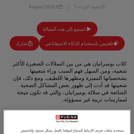
دقيقة للقراءة 1
|
5 August 2025
استمع إلى هذه المقالة
تلخيص باستخدام الذكاء الاصطناعي
شارك
كلاب بوميرانيان هي من بين السلالات الصغيرة الأكثر
شعبية، ومن السهل فهم السبب وراء شعبيتها
بشخصياتها المميزة ومظهرها اللطيف. ومع ذلك، فإن
شعبيتها قد أدت إلى ظهور بعض المشاكل الصحية
الشائعة في سلالة بوميرانيان، والتي قد تكون نتيجة
لممارسات تربية غير مسؤولة.
تابع القراءة لمعرفة المشاكل الصحية التي قد تؤثر على كلاب
بوميرانيان وكيفية تقليل خطر شراء جرو معرض لبعض
الحالات الصحية.
نستخدم ملفات تعريف الارتباط للسماح لموقعنا بالعمل بشكل صحيح، ولتخصيص