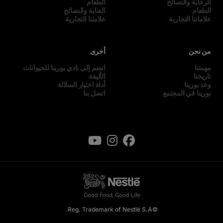
الرعاية والنصائح
الطعام
الطعام
العناية والنصائح
علاماتنا التجارية
علامتنا التجارية
من نحن
أخرى
مهمتنا
انضم إلى نادي بورينا للحيوانات
تاريخنا
الأليفة
وعد بورينا
أداة اختيار السلالة
بورينا في المجتمع
اتصل بنا
©Reg. Trademark of Nestlé S.A.