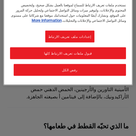
ما الذي تحتاجه القطط في نظامها الغذائي؟
نستخدم ملفات تعريف الارتباط للسماح لموقعنا بالعمل بشكل صحيح، ولتخصيص
المحتوى والإعلانات، ولتوفير ميزات وسائل التواصل الاجتماعي ولتحليل حركة المرور
على الموقع. ونشارك أيضًا المعلومات حول استخدامك موقعنا مع شركائنا على مستوى
كل قطة تحتاج يوميًا إلى 41 عنصرًا غذائيًا دقيقًا
وسائل التواصل الاجتماعي والإعلانات والتحليلات.
More Information
(Micronutrients) أساسيًا في طعامها، سواء كان طعامًا رطبًا
أو جافًا. وتُعتبر هذه العناصر "أساسية" لأن جسم القطة لا
إعدادات ملف تعريف الارتباط
يستطيع فرزه بنفسه، ومع ذلك فهي ضرورية للحفاظ على
الوظائف الحيوية والصحة العامة.
قبول ملفات تعريف الارتباط كلها
القطط تُصنّف كـ "آكلات لحوم إلزامية"، أي أن تناول اللحوم
ليس مجرد تفضيل بل ضرورة. لذلك، لا يمكن إطعام القطة
رفض الكل
نظامًا نباتيًا دون تعرّضها لمشاكل في التغذية. بعض العناصر لا
غنى عنها ويجب أن تأتي من مصادر حيوانية، مثل الأحماض
الأمينية التاورين والأرجينين، الحمض الدهني حمض
الأراكيدونيك، بالإضافة إلى فيتامين أ بصيغته الجاهزة.
ما الذي تحبّه القطط في طعامها؟