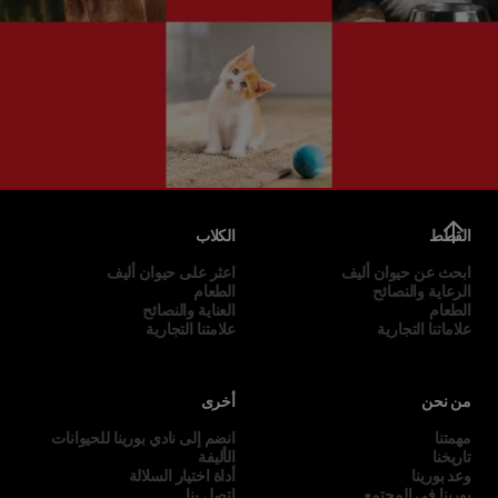
القطط
الكلاب
ابحث عن حيوان أليف
اعثر على حيوان أليف
الرعاية والنصائح
الطعام
الطعام
العناية والنصائح
علاماتنا التجارية
علامتنا التجارية
من نحن
أخرى
مهمتنا
انضم إلى نادي بورينا للحيوانات
تاريخنا
الأليفة
وعد بورينا
أداة اختيار السلالة
بورينا في المجتمع
اتصل بنا