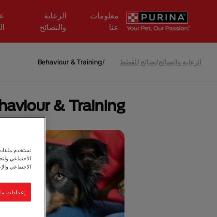
Skip to main content
معلومات
الرعاية
عل
عنا
والنصائح
ال
الرعاية والنصائح
/
نصائح للقطط
/
Behaviour & Training
haviour & Training
نستخدم ملفات ت
الاجتماعي ولت
الاجتماعي والإع
إعدادات مل