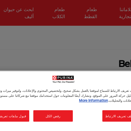
اماتنا
طعام
طعام
ابحث عن حيوان
تجارية
القطط
الكلاب
أليف
Be
عريف الارتباط للسماح لموقعنا بالعمل بشكل صحيح، ولتخصيص المحتوى والإعلانات، ولتوفير ميزات وس
حليل حركة المرور على الموقع. ونشارك أيضًا المعلومات حول استخدامك موقعنا مع شركائنا على مستو
لانات والتحليلات.
More Information
ف تعريف الارتباط
رفض الكل
قبول ملفات تعريف ا