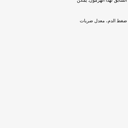
 إلى الثيروكسين وهو الشكل السابق لهذا الهرمون. يمكن
ض، ضغط الدم، معدل ضربات