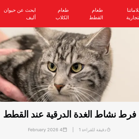
اماتنا
طعام
طعام
ابحث عن حيوان
تجارية
القطط
الكلاب
أليف
فرط نشاط الغدة الدرقية عند القطط
دقيقة للقراءة 1
|
4 February 2026