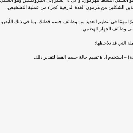
"تي ٣" إلى ثلاثي يودوثيرونين وهو الشكل النشط للهرمون، و"تي ٤" يشير
ذين الشكلين من هرمون الغدة الدرقية كجزء من عملية التشخيص.
ورًا مهمًا في تنظيم العديد من وظائف جسم قطتك، بما في ذلك الأي
تى وظائف الجهاز الهضمي.
لة التي قد تلاحظها:
ة) – استخدم أداة تقييم حالة جسم القط لتقدير ذلك.