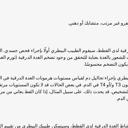
لفرو غير مرتب، متشابك أو دهني.
ة لدى القطط، سيقوم الطبيب البيطري أولًا بإجراء فحص جسدي. الغدة
 للشعور بالغدة بعناية للتحقق من وجود تضخم الغدة الدرقية (تورم ال
 يكون التضخم محسوسًا.
يطري بإجراء تحاليل دم لقياس مستويات هرمونات الغدة الدرقية في
لديها مستويات مرتفعة من هرمون T3 و/أو T4 في الدم. في بعض الحالات قد لا تكو
التشخيص. قد يحدث ذلك، على سبيل المثال، إذا كان القط يعاني من
اط الغدة الدرقية لدى القطط، وسيتمكن طبيبك البيطري من تقييم ال