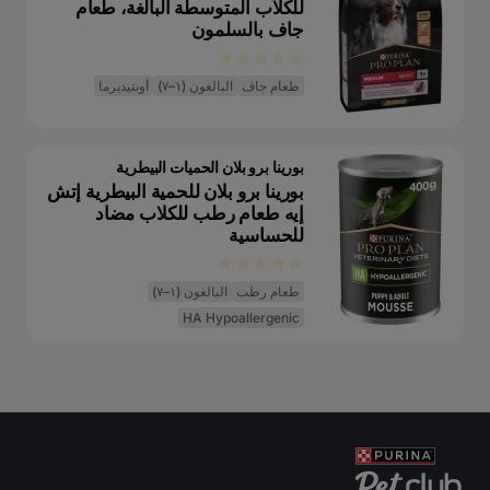
للكلاب المتوسطة البالغة، طعام
جاف بالسلمون
طعام جاف
البالغون (١–٧)
أوبتيديرما
بورينا برو بلان الحميات البيطرية
بورينا برو بلان للحمية البيطرية إتش
إيه طعام رطب للكلاب مضاد
للحساسية
طعام رطب
البالغون (١–٧)
HA Hypoallergenic