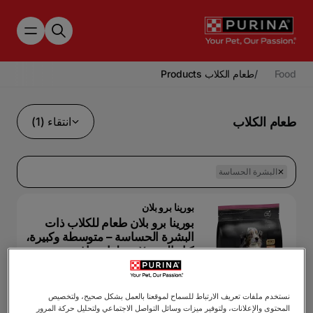
Skip to main content
Food
/
طعام الكلاب Products
طعام الكلاب
انتقاء (1)
البشرة الحساسة
بورينا برو بلان
بورينا برو بلان طعام للكلاب ذات
البشرة الحساسة – متوسطة وكبيرة،
كبار السن ٧+، طعام جاف مع
سلمون
طعام جاف
بالغ (من 1 الي 7 سنوات)
أوبتيديرما
نستخدم ملفات تعريف الارتباط للسماح لموقعنا بالعمل بشكل صحيح، ولتخصيص
المحتوى والإعلانات، ولتوفير ميزات وسائل التواصل الاجتماعي ولتحليل حركة المرور