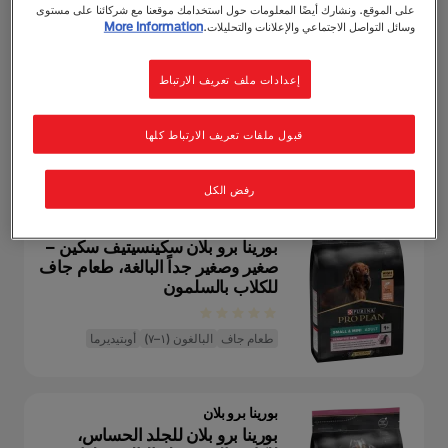
على الموقع. ونشارك أيضًا المعلومات حول استخدامك موقعنا مع شركائنا على مستوى
وسائل التواصل الاجتماعي والإعلانات والتحليلات.
More Information
بورينا برو بلان
بورينا برو بلان طعام جاف للجراء
الصغيرة والصغيرة جداً ذات البشرة
إعدادات ملف تعريف الارتباط
الحساسة مع سمك السلمون
قبول ملفات تعريف الارتباط كلها
طعام جاف
جرو
أوبتيديرما
رفض الكل
بورينا برو بلان
بورينا برو بلان سكينسيتيف سكين –
صغير وصغير جداً البالغة، طعام جاف
للكلاب بالسلمون
طعام جاف
البالغون (١–٧)
أوبتيديرما
بورينا برو بلان
بورينا برو بلان للجلد الحساس،