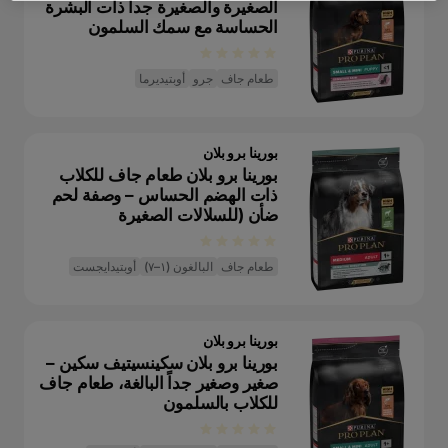
الصغيرة والصغيرة جداً ذات البشرة
الحساسة مع سمك السلمون
طعام جاف
جرو
أوبتيديرما
بورينا برو بلان
بورينا برو بلان طعام جاف للكلاب
ذات الهضم الحساس – وصفة لحم
ضأن (للسلالات الصغيرة
والمتوسطة)
طعام جاف
البالغون (١–٧)
أوبتيدايجست
بورينا برو بلان
بورينا برو بلان سكينسيتيف سكين –
صغير وصغير جداً البالغة، طعام جاف
للكلاب بالسلمون