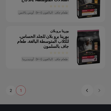
طعام جاف
البالغون (١–٧)
أوبتي بالانس
بورينا برو بلان
بورينا برو بلان للجلد الحساس،
للكلاب المتوسطة البالغة، طعام
جاف بالسلمون
طعام جاف
البالغون (١–٧)
أوبتيديرما
2
1