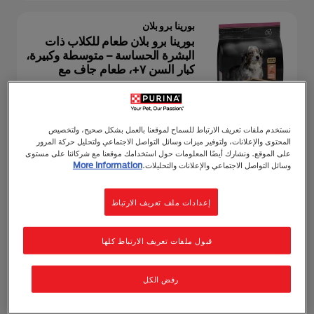
بورينا برو بلان
بورينا برو بلان طعام للكلاب ذات
البشرة الحساسة – متوسطة وكبيرة،
كبار السن ٧+، طعام جاف مع
سلمون
طعام جاف
بالغ (من 1 الي 7 سنوات)
أوبتيديرما
نستخدم ملفات تعريف الارتباط للسماح لموقعنا بالعمل بشكل صحيح، ولتخصيص
المحتوى والإعلانات، ولتوفير ميزات وسائل التواصل الاجتماعي ولتحليل حركة المرور
على الموقع. ونشارك أيضًا المعلومات حول استخدامك موقعنا مع شركائنا على مستوى
بورينا برو بلان
وسائل التواصل الاجتماعي والإعلانات والتحليلات.
More Information
بورينا برو بلان إيج ديفينس للكلاب
متوسطة وكبيرة، كبار السن ٧+،
طعام جاف مع دجاج
إعدادات ملف تعريف الارتباط
طعام جاف
بالغ (من 1 الي 7 سنوات)
أوبتي آيج
قبول ملفات تعريف الارتباط كلها
رفض الكل
بورينا برو بلان
بورينا برو بلان طعام جاف للجراء