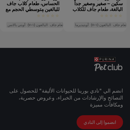
سكين – صغير وصغير جداً
الحساس، طعام كلاب جاف
البالغة، طعام جاف للكلاب
للبالغين متوسطي الحجم مع
بالسلمون
لحم الضأن
طعام جاف
البالغون (١–٧)
أوبتيديرما
طعام جاف
البالغون (١–٧)
أوبتي بالانس
طع
انضم الي "نادي بورينا للحيوانات الأليفة" للحصول على
النصائح والإرشادات من الخبراء، وعروض حصرية،
ومكافآت مميزة
انضموا إلى النادي