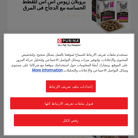
بروبلان زيوس اس اس للقطط
الحساسه مع الدجاج فى المرق
بورينا برو بلان
نستخدم ملفات تعريف الارتباط للسماح لموقعنا بالعمل بشكل صحيح، ولتخصيص
بروبلان زيوس أس أس دبليو سي
المحتوى والإعلانات، ولتوفير ميزات وسائل التواصل الاجتماعي ولتحليل حركة المرور
للعناية بالجهاز البولي مع الدجاج في
على الموقع. ونشارك أيضًا المعلومات حول استخدامك موقعنا مع شركائنا على مستوى
وسائل التواصل الاجتماعي والإعلانات والتحليلات.
More Information
المرق
إعدادات ملف تعريف الارتباط
قبول ملفات تعريف الارتباط كلها
بورينا برو بلان
برو بلان زيوس أس أس دبليو سي
رفض الكل
طعام القطط فوسي وبيوتي مع
سمك السلمون في المرق