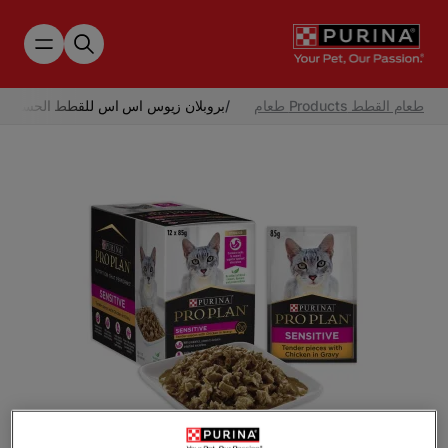
Skip to main content
طعام القطط Products طعام
/
بروبلان زيوس اس اس للقطط الحساسه م
Tap to zoom