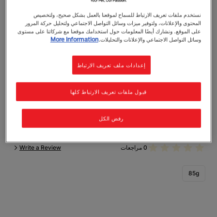
نستخدم ملفات تعريف الارتباط للسماح لموقعنا بالعمل بشكل صحيح، ولتخصيص
المحتوى والإعلانات، ولتوفير ميزات وسائل التواصل الاجتماعي ولتحليل حركة المرور
على الموقع. ونشارك أيضًا المعلومات حول استخدامك موقعنا مع شركائنا على مستوى
وسائل التواصل الاجتماعي والإعلانات والتحليلات.
More Information
بورينا برو بلان
إعدادات ملف تعريف الارتباط
بروبلان زيوس اس اس للقطط الحساسه مع الدجاج فى
المرق
قبول ملفات تعريف الارتباط كلها
يوفر طعام بروبلان الرطب فى المرق للبالغين الحساسين مع
الدجاج تغذية كاملة ومتوازنة وقد تمت صياغته لتلبية المستويات
رفض الكل
الغذائية التي وضعتها AAFCO (رابطة مسؤولي التحكم في
الأعلاف الأمريكية) لصيانة البالغين.
0 مراجعات
Write a Review
85g