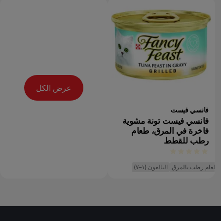
عرض الكل
فانسي فيست
فانسي فيست تونة مشوية
فاخرة في المرق، طعام
رطب للقطط
طعام رطب بالمرق
البالغون (١–٧)