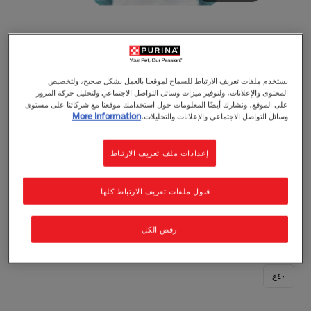
فانسي فيست
نستخدم ملفات تعريف الارتباط للسماح لموقعنا بالعمل بشكل صحيح، ولتخصيص
المحتوى والإعلانات، ولتوفير ميزات وسائل التواصل الاجتماعي ولتحليل حركة المرور
فانسي فيست بتونة وخضار في مرق
على الموقع. ونشارك أيضًا المعلومات حول استخدامك موقعنا مع شركائنا على مستوى
وسائل التواصل الاجتماعي والإعلانات والتحليلات.
More Information
طعام رطب
بالغ (من 1 الي 7 سنوات)
مرق فاخر ناعم القوام، محضر من قطع التونة
إعدادات ملف تعريف الارتباط
والخضروات.
يحتوي على قطع تونة طرية وطبيعية.
خالي من الألوان والنكهات والمواد الحافظة الصناعية.
قبول ملفات تعريف الارتباط كلها
محضر دون أي مكونات ثانوية أو مواد حشو.
يُقدَّم كمكمّل مثالي لطعام قطتك المفضل.
رفض الكل
0 مراجعات
اكتب تقييم
٤٠غ