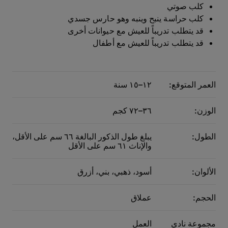
كلب صوتي
كلب حراسة ينبح وينبه وهو حارس جسدي
قد يتطلب تدريباً للعيش مع حيوانات أخرى
قد يتطلب تدريباً للعيش مع أطفال
العمر المتوقع:
١٢–١٥ سنة
الوزن:
٣٦–٧٢ كجم
الطول:
يبلغ طول الذكور البالغة ٦٦ سم على الأقل،
والإناث ٦١ سم على الأقل
الألوان:
أسود، ذهبي، بني، أزرق
الحجم:
عملاق
مجموعة نادي
العمل