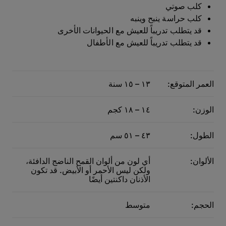
كلب صوتي
كلب حراسة ينبح وينبه
قد يتطلب تدريباً للعيش مع الحيوانات الأخرى
قد يتطلب تدريباً للعيش مع الأطفال
العمر المتوقع:
١٣ – ١٥ سنة
الوزن:
١٤ – ١٨ كجم
الطول:
٤٣ – ٥١ سم
الألوان:
أي لون من ألوان القمح الناضج الدافئة،
ولكن ليس الأحمر أو الأبيض. قد تكون
الأذنان داكنتين أيضًا
الحجم:
متوسط