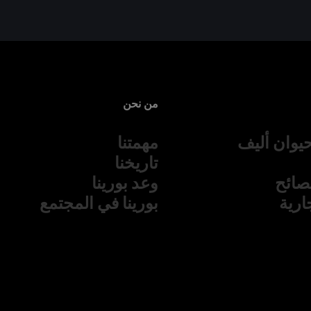
من نحن
يوان أليف
مهمتنا
تاريخنا
نصائح
وعد بورينا
جارية
بورينا في المجتمع