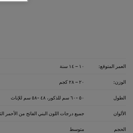
العمر المتوقع:
١٠ – ١٤ سنة
الوزن:
٢٠ – ٢٨ كجم
الطول
٥٠ -٦٠ سم للذكور، ٤٨ -٥٨ سم للإناث
الألوان
جميع درجات اللون البني الفاتح من الأحمر الث
الحجم
متوسط