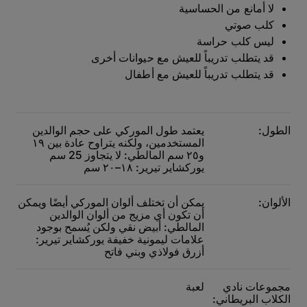
لا أمانع من الحساسية
كلب صوتي
ليس كلب حراسة
قد يتطلب تدريباً للعيش مع حيوانات أخرى
قد يتطلب تدريباً للعيش مع أطفال
الطول:
يعتمد طول الموركي على حجم الوالدين
المستخدمين، ولكنه يتراوح عادة بين ١٩
و٢٥ سم المالطي: لا يتجاوز 25 سم
يوركشاير تيرير: ١٨–٢٠ سم
الألوان:
يمكن أن تختلف ألوان الموركي أيضًا ويمكن
أن تكون أي مزيج من ألوان الوالدين
المالطي: أبيض نقي ولكن يُسمح بوجود
علامات ليمونية خفيفة يوركشاير تيرير:
أزرق فولاذي وبني فاتح
مجموعات نادي
لعبة
الكلاب البريطاني: