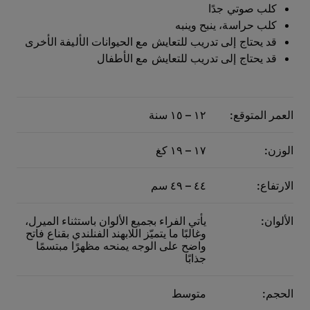
كلب صوتي جدًا
كلب حراسة، ينبح وينبه
قد يحتاج إلى تدريب للتعايش مع الحيوانات الأليفة الأخرى
قد يحتاج إلى تدريب للتعايش مع الأطفال
العمر المتوقع:
١٢ – ١٥ سنة
الوزن:
١٧ – ١٩ كغ
الارتفاع:
٤٤ – ٤٩ سم
الألوان:
يأتي الفراء بجميع الألوان باستثناء الميرل،
وغالبًا ما يتميّز اللابهند الفنلندي بقناع فاتح
واضح على الوجه يمنحه مظهرًا مبتسمًا
جذابًا
الحجم:
متوسط