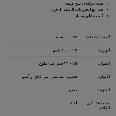
كلب حراسة، ينبح وينبه
جيد مع الحيوانات الأليفة الأخرى
كلب عائلي ممتاز
العمر المتوقع:
١٢ - ١٥ سنة
الوزن:
٦.٣ - ٨.١ كجم
الطول:
٢٥ - ٣٣ سم عند البلوغ
الألوان:
فضي، مشمشي، بني فاتح أو أسود
الحجم:
صغير
مجموعة نادي
لعبة
الكلاب: