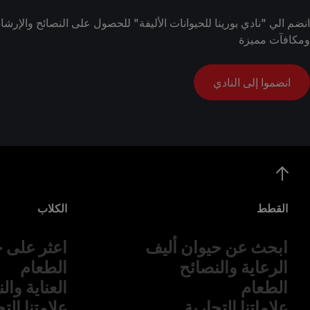
انضم الي "نادي بورينا للحيوانات الأليفة" للحصول على النصائح والإ
ومكافآت مميزة
انضموا إلى النادي
القطط
الكلاب
ابحث عن حيوان أليف
اعثر على ح
الرعاية والنصائح
الطعام
الطعام
العناية وال
علاماتنا التجارية
علامتنا الت