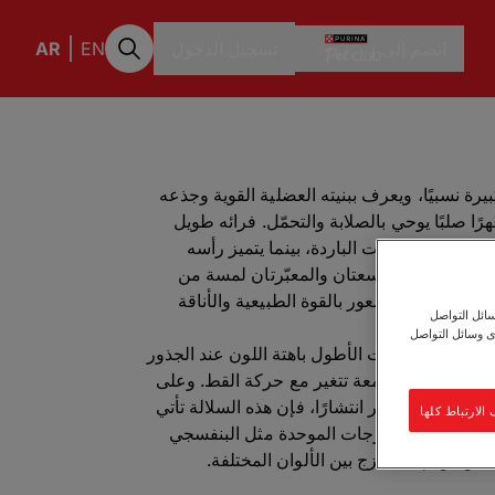
انضم إلى
تسجيل الدخول
EN
AR
يرة نسبيًا، ويعرف ببنيته العضلية القوية وجذعه
ا صلبًا يوحي بالصلابة والتحمّل. فرائه طويل
ماية في البيئات الباردة، بينما يتميز رأسه
تُضفي عيناه الواسعتان والمعبّرتان لمسة من
 مظهره العام شعور بالقوة الطبيعية والأناقة
ائل التواصل
ى وسائل التواصل
 تكون الشعيرات الأطول باهتة اللون عند الجذور
 ما يمنح الفرو لمعة تتغير مع حركة القط. وعلى
لتابي) هو الأكثر انتشارًا، فإن هذه السلالة تأتي
لارتباط كلها
اط، بدءًا من الدرجات الموحدة مثل البنفسجي
ه، وصولاً إلى المزج بين الألوان المختلفة.