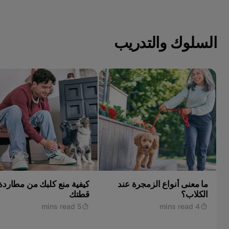
دجاج مسلوق مع الأرز الأبيض – ولكن دائمًا استشر الطبيب البيطر
تغذية الكلاب، وما يمكنك إضافته بأمان إلى نظامها الغذائي من خل
للكلاب أن تأكل الفراولة؟
السلوك والتدريب
ما معنى أنواع الزمجرة عند
كيفية منع كلبك من مطاردة
الكلاب؟
قطتك
5 mins read
4 mins read