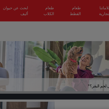
اماتنا
طعام
طعام
ابحث عن حيوان
تجارية
القطط
الكلاب
أليف