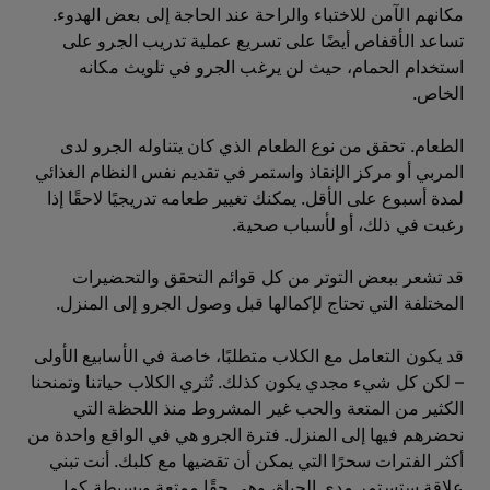
مكانهم الآمن للاختباء والراحة عند الحاجة إلى بعض الهدوء.
تساعد الأقفاص أيضًا على تسريع عملية تدريب الجرو على
استخدام الحمام، حيث لن يرغب الجرو في تلويث مكانه
الخاص.
الطعام. تحقق من نوع الطعام الذي كان يتناوله الجرو لدى
المربي أو مركز الإنقاذ واستمر في تقديم نفس النظام الغذائي
لمدة أسبوع على الأقل. يمكنك تغيير طعامه تدريجيًا لاحقًا إذا
رغبت في ذلك، أو لأسباب صحية.
قد تشعر ببعض التوتر من كل قوائم التحقق والتحضيرات
المختلفة التي تحتاج لإكمالها قبل وصول الجرو إلى المنزل.
قد يكون التعامل مع الكلاب متطلبًا، خاصة في الأسابيع الأولى
– لكن كل شيء مجدي يكون كذلك. تُثري الكلاب حياتنا وتمنحنا
الكثير من المتعة والحب غير المشروط منذ اللحظة التي
نحضرهم فيها إلى المنزل. فترة الجرو هي في الواقع واحدة من
أكثر الفترات سحرًا التي يمكن أن تقضيها مع كلبك. أنت تبني
علاقة ستستمر مدى الحياة، وهي حقًا ممتعة وبسيطة كما