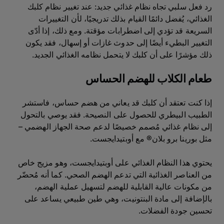
رد فعل سلبي تجاه نظام غذائي جديد: عند تغيير نظام كلبك
الغذائي، يُفضل دائمًا القيام بذلك تدريجيًا، لأن التغييرات
السريعة قد تؤدي إلى اضطرابات مؤقتة. ومع ذلك، إذا أدّى
التغيير البطيء أيضًا إلى حدوث غازات أو إسهال، فقد يكون
ذلك مؤشرًا على أن كلبك لا يتحمل نظامه الغذائي الجديد.
طعام الكلاب للهضم الحساس
إذا كنت تعتقد أن كلبك قد يعاني من هضم حساس، فاستشر
الطبيب البيطري للحصول على النصيحة. فقد يوصي بالتحول
إلى نظام غذائي مُصمم خصيصًا لدعم صحة الجهاز الهضمي –
مثل بورينا برو بلان® مع أوبتيدايجست.
يحتوي هذا النظام الغذائي على أوبتيدايجست، وهو مزيج خاص
من العناصر الغذائية التي تدعم الهضم الصحي. كما أنه مُحضّر
من مكونات عالية القابلية للهضم لتسهيل عملية الهضم،
بالإضافة إلى مادة البنتونيت، وهي طين طبيعي يساعد على
تحسين جودة الفضلات.