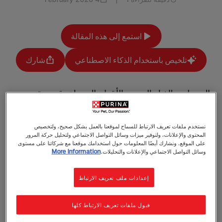
استمع إلى هذه المقالة
تلخيص باستخدام الذكاء الاصطناعي
شارك
إلى جانب الذيل المهتز والأقدام الموحلة، قد يعتقد
الكثير منا أن رائحة الفم الكريهة لدى الكلاب مجرد
سمة طبيعية ويومية.
نستخدم ملفات تعريف الارتباط للسماح لموقعنا بالعمل بشكل صحيح، ولتخصيص
المحتوى والإعلانات، ولتوفير ميزات وسائل التواصل الاجتماعي ولتحليل حركة المرور
ومع ذلك، فإن رائحة الفم الكريهة لدى الكلاب قد تكون في
على الموقع. ونشارك أيضًا المعلومات حول استخدامك موقعنا مع شركائنا على مستوى
وسائل التواصل الاجتماعي والإعلانات والتحليلات.
More Information
الواقع علامة مبكرة على بعض مشاكل صحة الفم. تمامًا مثلنا،
يمكن أن تعاني الكلاب من مشاكل في الأسنان. وبما أنها لا
تستطيع الذهاب لطبيب الأسنان بمفردها، تقع علينا كمالكين
إعدادات ملف تعريف الارتباط
مسؤولية التأكد من صحتها.
قبول ملفات تعريف الارتباط كلها
المشاكل الصحية المرتبطة برائحة الفم الكريهة لدى الكلاب