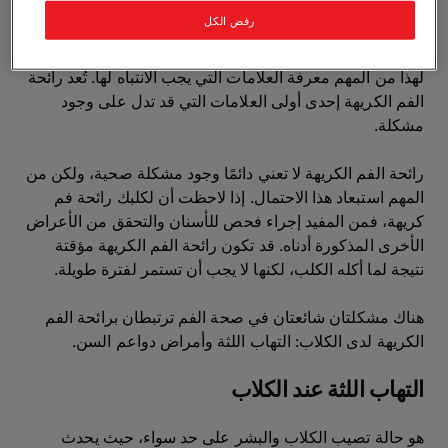
رفض الكل
نظرًا لأن الكلاب لا تستطيع إخبارنا بأنفسها، فقد يكون من
الصعب معرفة ما إذا كانت تعاني من مشكلات في صحة الفم.
لهذا من المهم معرفة العلامات التي يجب الانتباه لها. تُعد رائحة
الفم الكريهة إحدى أولى العلامات التي قد تدل على وجود
مشكلة.
رائحة الفم الكريهة لا تعني دائمًا وجود مشكلة صحية، ولكن من
المهم استبعاد هذا الاحتمال. إذا لاحظت أن لكلبك رائحة فم
كريهة، فمن المفيد إجراء فحص للأسنان والتحقق من الأعراض
الأخرى المذكورة أدناه. قد تكون رائحة الفم الكريهة مؤقتة
نتيجة لما أكله الكلب، لكنها لا يجب أن تستمر لفترة طويلة.
هناك مشكلتان شائعتان في صحة الفم ترتبطان برائحة الفم
الكريهة لدى الكلاب: التهاب اللثة وأمراض دواعم السن.
التهاب اللثة عند الكلاب
هو حالة تصيب الكلاب والبشر على حد سواء، حيث يحدث