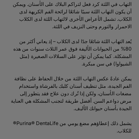
التهاب في اللثة كرد فعل لتراكم البلاك على الأسنان. ويمكن
أن يكون التهاب اللثة سببًا شائعًا لرائحة الفم الكريهة لدى
الكلاب. تشمل الأعراض الأخرى لالتهاب اللثة لدى الكلاب
الاحمرار والتورم وحتى النزيف في اللثة.
يُعد التهاب اللثة شائعًا جدًا لدى الكلاب – إذ يعاني أكثر من
80% من الحيوانات الأليفة فوق عمر الثلاث سنوات من هذه
المشكلة. كما يمكن أن تؤثر على السلالات الصغيرة (مثل
الشيواوا) في سن مبكرة.
يمكن عادةً عكس التهاب اللثة من خلال الحفاظ على نظافة
الفم الجيدة، مثل تنظيف أسنان كلبك بالفرشاة واستخدام
مضغات الأسنان، ولكن إذا تُرك دون علاج فقد يتطور إلى
مرض دواعم السن. أفضل طريقة لتجنب المشكلة هي العناية
الجيدة بأسنان حيوانك الأليف.
يشمل ذلك إعطاؤهم مضغ يومي من Purina® DentaLife®
للكلاب.