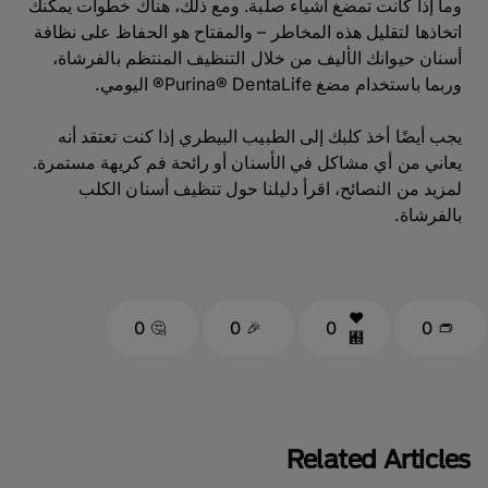
وما إذا كانت تمضغ أشياء صلبة. ومع ذلك، هناك خطوات يمكنك
اتخاذها لتقليل هذه المخاطر – والمفتاح هو الحفاظ على نظافة
أسنان حيوانك الأليف من خلال التنظيف المنتظم بالفرشاة،
وربما باستخدام مضغ Purina® DentaLife® اليومي.
يجب أيضًا أخذ كلبك إلى الطبيب البيطري إذا كنت تعتقد أنه
يعاني من أي مشاكل في الأسنان أو رائحة فم كريهة مستمرة.
لمزيد من النصائح، اقرأ دليلنا حول تنظيف أسنان الكلب
بالفرشاة.
0
0
0
0
Related Articles