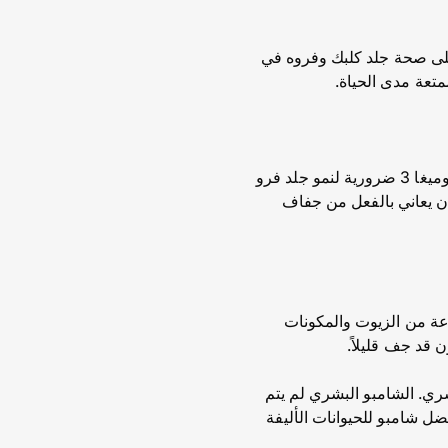
 على صحة جلد كلبك وفروه في
متعة مدى الحياة.
زيت الزيتون مليء بالأحماض الدهنية المفيدة التي تساعد على تغذية جلد كلبك. الأحماض الدهنية مثل أوميغا 3 ضرورية لنمو جلد فرو
ن يعاني بالفعل من جفاف
وعة من الزيوت والمكونات
 قد جف قليلاً.
ي. الشامبو البشري لم يتم
ضل شامبو للحيوانات الأليفة