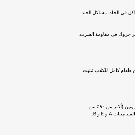
كل في الجلد. مشاكل الجلد
ستمر جروك في مقاومة الشرب،
 طعام كامل للكلاب مُثبت
يساعد كل وعاء على تقليل الانزعاج الجلدي المحتمل المرتبط بحساسية الطعام، بفضل اختيار مصدر بروتين (أكثر من ٩٠٪ من
 A و E و B.