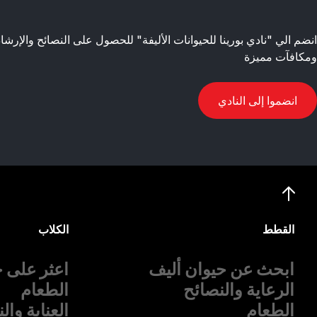
انضم الي "نادي بورينا للحيوانات الأليفة" للحصول على النصائح والإ
ومكافآت مميزة
انضموا إلى النادي
القطط
الكلاب
ابحث عن حيوان أليف
اعثر على ح
الرعاية والنصائح
الطعام
الطعام
العناية وال