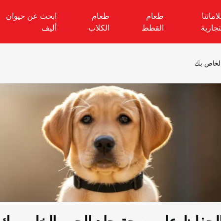
اماتنا
طعام
طعام
ابحث عن حيوان
تجارية
القطط
الكلاب
أليف
الخاص بك