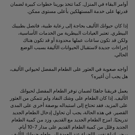
أوامر البقاء في المنزل. كما تتخذ بورينا خطوات كبيرة لضمان
قدرتها على خدمة المستهلكين بأعلى مستوى ممكن.
إذا كان حيوانك الأليف بحاجة إلى رعاية طبية، فاتصل بطبيبك
البيطري. تعتبر العيادات البيطرية من الخدمات الأساسية،
ولكن قد تكون ساعات عملها محدودة أو قد تكون هناك
إجراءات جديدة لاستقبال الحيوانات الأليفة بسبب الوضع
الحالي.
أواجه صعوبة في العثور على الطعام المفضل لحيواني الأليف،
هل يجب أن أغيره؟
يعمل فريقنا جاهدًا لضمان توفر الطعام المفضل لحيوانك
الأليف. إذا كان الطعام على وشك النفاد ولم تتمكن من العثور
على المزيد، فقد تحتاج إلى استبداله بوصفة أخرى على المدى
القصير. في هذه الحالة، يجب أن تحاول إدخال الطعام الجديد
تدريجيًا. امزج الطعام الجديد مع القديم، وزد من كمية الطعام
الجديد وقلل من كمية الطعام القديم على مدار 7-10 أيام.
يرجى اتباع نفس الإجراء عند العودة إلى طعام حيوانك الأليف