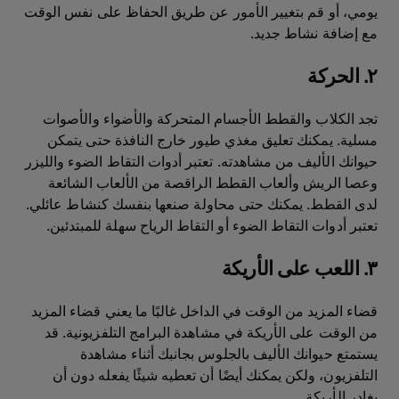
يومي، أو قم بتغيير الأمور عن طريق الحفاظ على نفس الوقت
مع إضافة نشاط جديد.
٢. الحركة
تجد الكلاب والقطط الأجسام المتحركة والأضواء والأصوات
مسلية. يمكنك تعليق مغذي طيور خارج النافذة حتى يتمكن
حيوانك الأليف من مشاهدته. تعتبر أدوات التقاط الضوء والليزر
وعصا الريش وألعاب القطط الراقصة من الألعاب الشائعة
لدى القطط. يمكنك حتى محاولة صنعها بنفسك كنشاط عائلي.
تعتبر أدوات التقاط الضوء أو التقاط الرياح سهلة للمبتدئين.
٣. اللعب على الأريكة
قضاء المزيد من الوقت في الداخل غالبًا ما يعني قضاء المزيد
من الوقت على الأريكة في مشاهدة البرامج التلفزيونية. قد
يستمتع حيوانك الأليف بالجلوس بجانبك أثناء مشاهدة
التلفزيون، ولكن يمكنك أيضًا أن تعطيه شيئًا يفعله دون أن
يغادر الأريكة.