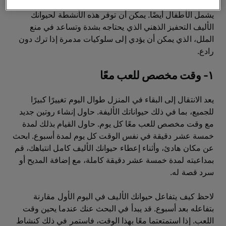
تنظيمها في المنزل لكل من القطط والكلاب، وبعضها يمكن أن
يشمل الأطفال أيضًا. يمكن أن توفر هذه الأنشطة لحيوانك
الأليف التحفيز الذهني الذي يحتاجه بشدة وتساعد في منع
الملل، الذي يمكن أن يؤدي إلى سلوكيات مدمرة إذا ترك دون
رادع.
١- وقت مخصص للعب معًا
يعد الانتقال إلى البقاء في المنزل طوال اليوم تغييرًا كبيرًا
للجميع، بما في ذلك حيواناتك الأليفة. حاول إنشاء روتين جديد
مع وقت مخصص للعب معًا كل يوم. حاول القيام بذلك لمدة
خمسة عشر دقيقة في نفس الوقت كل يوم لمدة أسبوع. ابحث
عن مكان هادئ، وأثناء إعطاء حيوانك الأليف كامل انتباهك، قم
بمداعبته لمدة خمسة عشر دقيقة كاملة، مع إضافة المديح أو
سرد قصة له.
لاحظ كيف يتفاعل حيوانك الأليف في اليوم الأول مقارنة
بتفاعله بعد أسبوع. قد يبدأ في البحث عنك عندما يحين وقت
اللعب. إذا استمتعتما معًا بهذا الوقت، فاستمر في ذلك كنشاط