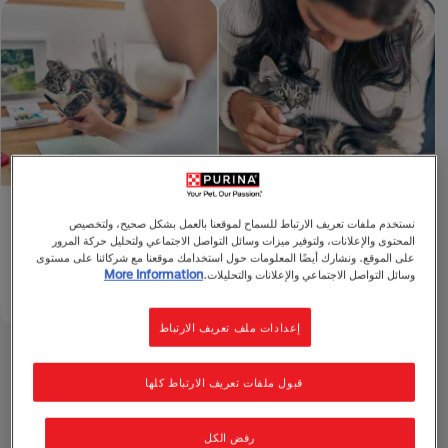
أفضل أسماء للقطط
اجعل منزلك مناسبًا للقطط
نستخدم ملفات تعريف الارتباط للسماح لموقعنا بالعمل بشكل صحيح، ولتخصيص
المحتوى والإعلانات، ولتوفير ميزات وسائل التواصل الاجتماعي ولتحليل حركة المرور
الصغيرة تناسب الذكور
في ١٠ خطوات سهلة
على الموقع. ونشارك أيضًا المعلومات حول استخدامك موقعنا مع شركائنا على مستوى
والإناث
دقيقة للقراءة 1
4 mins read
وسائل التواصل الاجتماعي والإعلانات والتحليلات.
More Information
إعدادات ملف تعريف الارتباط
أكتشف رعاية القطط الصغيرة
قبول ملفات تعريف الارتباط كلها
رفض الكل