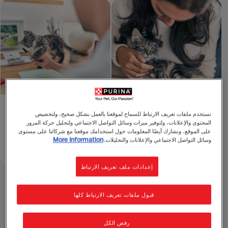
أفضل أسماء للقطط
اجعل منزلك مناسبًا للقطط
نستخدم ملفات تعريف الارتباط للسماح لموقعنا بالعمل بشكل صحيح، ولتخصيص
المحتوى والإعلانات، ولتوفير ميزات وسائل التواصل الاجتماعي ولتحليل حركة المرور
الصغيرة تناسب الذكور
في ١٠ خطوات سهلة
على الموقع. ونشارك أيضًا المعلومات حول استخدامك موقعنا مع شركائنا على مستوى
والإناث
دقيقة للقراءة 1
4 mins read
وسائل التواصل الاجتماعي والإعلانات والتحليلات.
More Information
إعدادات ملف تعريف الارتباط
أكتشف رعاية القطط الصغيرة
قبول ملفات تعريف الارتباط كلها
رفض الكل