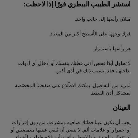
استشر الطبيب البيطري فورًا إذا لاحظت:
ميلان رأسها إلى جانب واحد.
فرك وجهها على الأسطح أكثر من المعتاد.
هز رأسها باستمرار.
لا تحاول أبدًا فحص أذني قطتك بنفسك أو إدخال أي أدوات
بداخلها، فقد يتسبب ذلك في أذى أكبر.
لمزيد من التفاصيل، يمكنك الاطّلاع على صفحتنا المخصّصة
لمشاكل أذن القطط.
العينان
يجب أن تكون عينا قطتك صافية ومشرقة، من دون إفرازات
أو احمرار أو علامات ألم. لا ينبغي أن تُبقي عينيها مغمضتين أو
أن تتجنّب الضوء. وإذا لاحظت أنها بدأت بالاصطدام بالأشياء