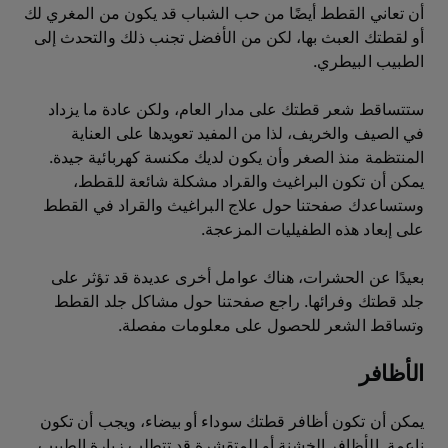
أن تعاني القطط أيضًا من حب الشباب قد يكون من المغري لك
أو لقطتك العبث بها، لكن من الأفضل تجنب ذلك والتحدث إلى
الطبيب البيطري.
ستتساقط شعر قطتك على مدار العام، ولكن عادة ما يزداد
في الصيف والخريف، لذا من المفيد تعويدها على العناية
المنتظمة منذ الصغر وأن يكون لديك مكنسة كهربائية جيدة.
يمكن أن تكون البراغيث والقراد مشكلة شائعة للقطط،
وستساعدك صفحتنا حول علاج البراغيث والقراد في القطط
على إبعاد هذه الطفيليات المزعجة.
بعيدًا عن الحشرات، هناك عوامل أخرى عديدة قد تؤثر على
جلد قطتك وفرائها. راجع صفحتنا حول مشاكل جلد القطط
وتساقط الشعر للحصول على معلومات مفصلة.
الأظافر
يمكن أن تكون أظافر قطتك سوداء أو بيضاء، ويجب أن تكون
ناعمة. الأظافر الخشنة أو المتقشرة قد تتطلب زيارة الطبيب