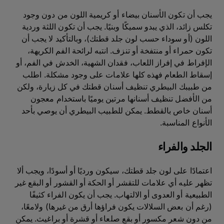
يجب أن تكون الأسنان بيضاء أو كريمية اللون من دون وجود
تكلس زائد، الذي يبدو سميكًا وبنيًا. يجب أن تكون اللثة وردية
اللون (أو سوداء حسب لون جلد قطتك)، وبالتأكيد لا يجب أن
تكون حمراء أو منتفخة أو تنزف. انتبه لرائحة الفم الكريهة،
الإفراط في إفراز اللعاب، فقدان الشهية، الخدش في الفم، أو
إسقاط الطعام فهذه كلها علامات على وجود مشكلة. اطلب
من طبيبك البيطري تنظيف أسنان قطتك في كل زيارة، ولكن
من الأفضل تنظيف أسنانها مرتين يوميًا باستخدام معجون
أسنان خاص بالقطط. يمكن للطبيب البيطري أن يوصي بأحد
الأنواع المناسبة.
الجلد والفراء
اعتمادًا على لون جلد قطتك، سيكون ورديًا أو أسودًا، ويجب ألا
تظهر عليه أي علامات للتقشر أو الحكة أو القشور أو البقع غير
الطبيعية أو العدوى أو الالتهاب. يجب أن يكون الفراء كثيفًا
(رغم أن بعض السلالات يكون فراؤها أرق من غيرها) ولامعًا،
من دون شعر مكسور أو بقع صلعاء أو قشرة أو براغيث. يمكن