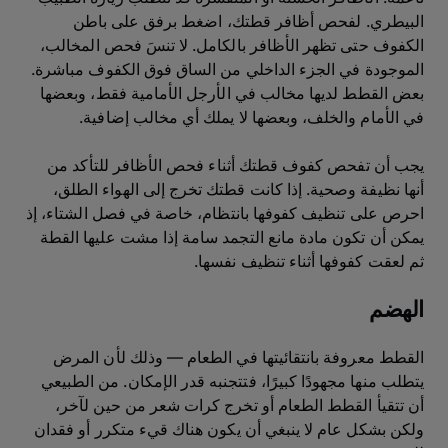
البيطري. لفحص أظافر قطتك، اضغط برفق على باطن
الكفوف حتى تظهر الأظافر بالكامل. لا تنسَ فحص المخالب،
الموجودة في الجزء الداخلي من الساق فوق الكفوف مباشرة.
بعض القطط لديها مخالب في الأرجل الأمامية فقط، وبعضها
في الأمام والخلف، وبعضها لا يملك أي مخالب إضافية.
يجب أن تفحص كفوف قطتك أثناء فحص الأظافر للتأكد من
أنها نظيفة وصحية. إذا كانت قطتك تخرج إلى الهواء الطلق،
احرص على تنظيف كفوفها بانتظام، خاصة في فصل الشتاء، إذ
يمكن أن تكون مادة مانع التجمد سامة إذا مشت عليها القطة
ثم لعقت كفوفها أثناء تنظيف نفسها.
الهضم
القطط معروفة بانتقائيتها في الطعام — وذلك لأن المرض
يتطلب منها مجهودًا كبيرًا، فتتجنبه قدر الإمكان. من الطبيعي
أن تتقيأ القطط الطعام أو تخرج كرات شعر من حين لآخر،
ولكن بشكل عام لا ينبغي أن يكون هناك قيء متكرر أو فقدان