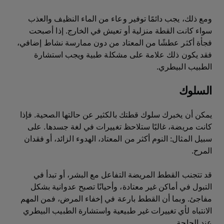
ومع ذلك، يجب دائمًا توفير وعاء من الماء النظيف والعذب
سواء كانت القطة منزلية أو تعيش في الخارج. إذا أصبحت
فجأة أكثر عطشًا من المعتاد من دون ممارسة نشاط إضافي،
فقد يكون ذلك علامة على مشكلة طبية ويجب استشارة
الطبيب البيطري.
السلوك
يمكن أن يخبرك سلوك قطتك بالكثير عن حالتها الصحية. فإذا
كانت مريضة، غالبًا ستلاحظ تغييرات في لغة جسدها. على
سبيل المثال: النوم أكثر من المعتاد، الهدوء الزائد، أو فقدان
المرح.
قد تتجنب القطط المريضة التفاعل مع البشر، أو تبدأ في
التبول في أماكن غير معتادة، وأحيانًا تصبح عدوانية بشكل
مفاجئ. وبما أن القطط بارعة في إخفاء المرض، فمن المهم
الانتباه لأي تغييرات غير طبيعية واستشارة الطبيب البيطري
عند الحاجة.