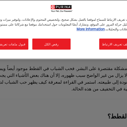
حب الشباب عند القطط وكيفية علاجه
دقيقة للقراءة 1
|
5 August 2025
عريف الارتباط للسماح لموقعنا بالعمل بشكل صحيح، ولتخصيص المحتوى والإعلانات، ولتوفير ميزات وس
حليل حركة المرور على الموقع. ونشارك أيضًا المعلومات حول استخدامك موقعنا مع شركائنا على مستو
لانات والتحليلات.
More Information
 إلى هذه المقالة
تلخيص باستخدام الذكاء الاصطناعي
ف تعريف الارتباط
رفض الكل
قبول ملفات تعريف ا
تماماً مثل البشر. إليك ما تحتاج إلى معرفته إذا بدأتِ تلاحظ ظهور الب
شكلة مقتصرة على البشر. فحب الشباب في القطط موجود أيضاً ويم
لا يزال من غير الواضح سبب ظهوره، إلا أن هناك بعض الأشياء التي يج
عودة إلى طبيعته. استمر في القراءة لمعرفة كيف يظهر حب الشباب ل
ة في التخفيف من هذه الحالة.
القطط؟