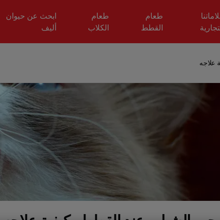
اماتنا
طعام
طعام
ابحث عن حيوان
تجارية
القطط
الكلاب
أليف
 علاجه