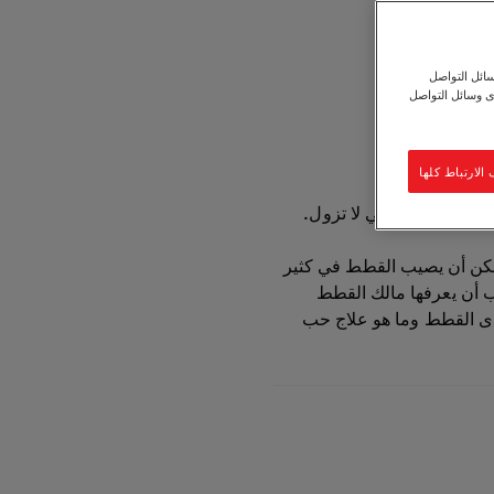
ائل التواصل
ى وسائل التواصل
شارك
لارتباط كلها
ثور العنيدة التي لا تزول.
كن أن يصيب القطط في كثير
ب أن يعرفها مالك القطط
دى القطط وما هو علاج حب