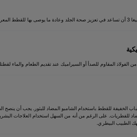
 حب الشباب.
يكية
 الفولاذ المقاوم للصدأ أو السيراميك عند تقديم الطعام والماء لقطتك
اب الخفيفة للقطط باستخدام الشامبو المضاد للبثور. يجب أن ينصح ا
لمضاد للفطريات. على الرغم من أنه من السهل استخدام العلاجات البشر
هك الطبيب البيطري.