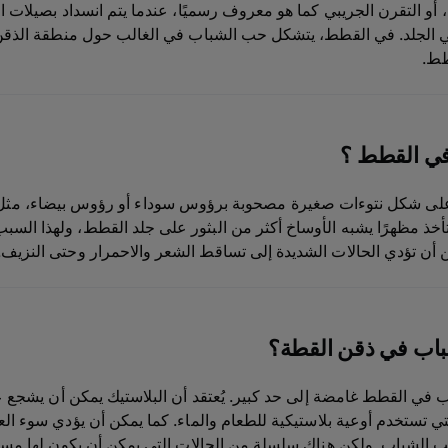
 التقرن الجريبي كما هو معروف رسميًا، عندما يتم انسداد بصيلات ا
ي الجلد. في القطط، يتشكل حب الشباب في الغالب حول منطقة الذقن، 
طط.
في القطط ؟
ى شكل نتوءات صغيرة مصحوبة برؤوس سوداء أو رؤوس بيضاء، مثل ح
تأخذ مظهرًا يشبه الأوساخ أكثر من البثور على جلد القطط، ولهذا السب
ن أن تؤدي الحالات الشديدة إلى تساقط الشعر والاحمرار وحتى النزيف.
باب في ذقن القطة؟
ب في القطط غامضة إلى حد كبير. يُعتقد أن البلاستيك يمكن أن يشج
 تستخدم أوعية بلاستيكية للطعام والماء. كما يمكن أن يؤدي سوء الع
ب الشباب. ولكن هناك سلسلة من الحالات التي يمكن أن يكون لها مساه