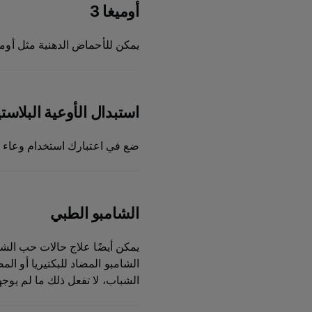
أوميغا 3
يمكن للأحماض الدهنية مثل أوميغا 3 أن تساعد في تعزيز صحة الجلد وعادة ما يوصى بها للقطط المعرضة لظهور
استبدال الأوعية البلاست
ضع في اعتبارك استخدام وعاء من
الشامبو الطبي
يمكن أيضًا علاج حالات حب الشب
الشامبو المضاد للبكتيريا أو ا
الشباب، لا تفعل ذلك ما لم يوج