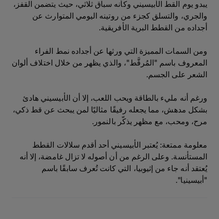
يبدو يوم القط الأبيسيني وكأنه سباق ثلاثي، حيث يتضمن القفز،
والجري، والتسلق كجزء من روتينه اليومي المتوارث عن
أجداده من القطط البرية الأفريقية.
ومن السمات المميزة التي ورثها عن أجداده نمط الفراء
المعروف باسم "المُرقَّط"، والذي يظهر من خلال اختلاف ألوان
الشعر على الجسم.
ورغم أنه مليء بالطاقة ويحب اللعب، إلا أن الأبيسيني هادئ
بشكل مدهش، مما يجعله رفيقًا مثاليًا لمن يبحث عن قط ذكي،
مرح، ومحب، مع مظهر يذكّر بالنمور.
معلومة ممتعة: يُعتبر الأبيسيني أحد أقدم سلالات القطط
المستأنسة. وعلى الرغم من أن أصوله لا تزال غامضة، إلا أنه
يُعتقد أنه جاء من إثيوبيا، التي كانت تُعرف سابقًا باسم
"أبيسينيا".