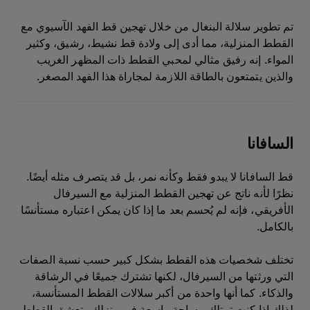
تم تطوير سلالة البنغال من خلال تهجين قط الفهد الآسيوي مع
القطط المنزلية، مما أدى إلى ولادة قط نشيط، رشيق، وكثير
المواء. إنه رفيق مثالي لمحبي القطط ذات المظهر الغريب
والذين يتمتعون بالطاقة اللازمة لمجاراة هذا الفهد المصغر.
السافانا
قط السافانا لا يبدو فقط وكأنه نمر، بل قد يتصرف مثله أيضًا.
نظرًا لأنه ناتج عن تهجين القطط المنزلية مع السيرفال
الأفريقي، فإنه لم يُحسم بعد ما إذا كان يمكن اعتباره مستأنسًا
بالكامل.
تختلف شخصيات هذه القطط بشكل كبير حسب نسبة الصفات
التي ورثتها من السيرفال، لكنها تشترك جميعًا في الرشاقة
والذكاء. كما أنها واحدة من أكبر سلالات القطط المستأنسة،
لذلك إذا كنت تمتلك مساحة واسعة في منزلك وتعشق القطط