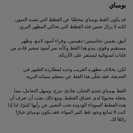
بومباي
قد يكون القط بومباي مختلفًا عن القطط التي تشبه النمور،
لكنه لا يزال ضمن فئة القطط التي تحاكي المظهر البري.
أنيق، بعينين نحاسيتين-ذهبيتين، وفراء أسود لامع، وظهر
مستقيم وقوي، يبدو هذا القط وكأنه نمر أسود صغير قادم من
غابات استوائية ليستقر على الأريكة.
لكن، بخلاف مظهره الغريب وحبه لمطاردة الطيور في
الحديقة، فقد تخلّى هذا القط عن معظم سماته البرية.
القط بومباي شديد الحنان، هادئ، مرح، وسهل التعامل، مما
يجعله محبوبًا لدى عشاق القطط. ومع ذلك، يجب أن تعرف أن
هذه القطط السوداء الودودة تحب التعبير عن رأيها كثيرًا، لذا إذا
كنت لا تمانع وجود قط كثير المواء، فقد يكون بومباي خيارًا
رائعًا لك.