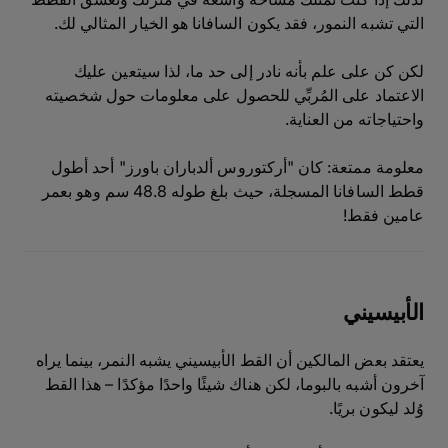
التي تشبه النمور، فقد يكون السافانا هو الخيار المثالي لك.
لكن كن على علم بأنه نادر إلى حد ما، لذا سيتعين عليك
الاعتماد على المُربِّي للحصول على معلومات حول شخصيته
واحتياجاته من العناية.
معلومة ممتعة: كان "أركتوروس ألدباران باورز" أحد أطول
قطط السافانا المسجلة، حيث بلغ طوله 48.8 سم وهو بعمر
عامين فقط!
الأبيسيني
يعتقد بعض المالكين أن القط الأبيسيني يشبه النمر، بينما يراه
آخرون أشبه بالبوما، لكن هناك شيئًا واحدًا مؤكدًا – هذا القط
وُلد ليكون بريًا.